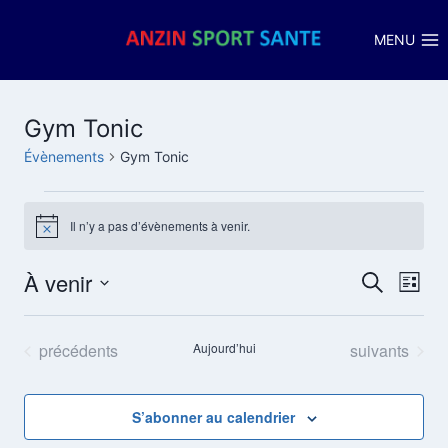
Aller
au
MENU
contenu
Gym Tonic
Évènements
Gym Tonic
Évènements
Il n’y a pas d’évènements à venir.
Notice
À venir
Nav
Reche
Recherche
Liste
Sélectionnez
de
et
une
Évènements
Évènements
précédents
Aujourd’hui
suivants
vu
date.
naviga
Év
de
S’abonner au calendrier