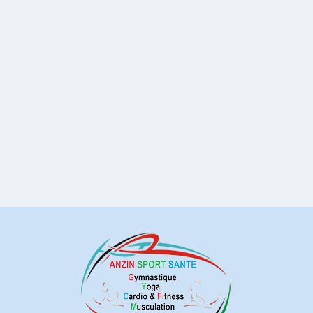
vues
Évène