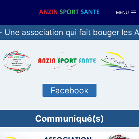
Aller
au
MENU
contenu
iation qui fait bouger les Anzinois !
Facebook
Communiqué(s)